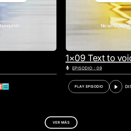
1×09 Text to voi
EPISODIO : 09
DI
PLAY EPISODIO
VER MÁS