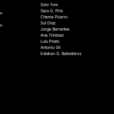
Solo
Yoni
Sara
G.
Piris
an
Chema
Pizarro
Sol
Díaz
an
Jorge
Barrantes
Ana
Trinidad
Luis
Prieto
Antonio
Gil
Esteban
G.
Ballesteros