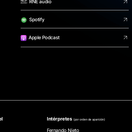
RNE audio
Spotify
Apple Podcast
el
Intérpretes
(por orden de aparición)
Fernando
Nieto