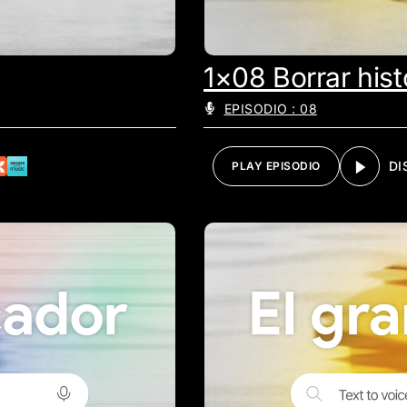
1×08 Borrar histo
EPISODIO : 08
DI
PLAY EPISODIO