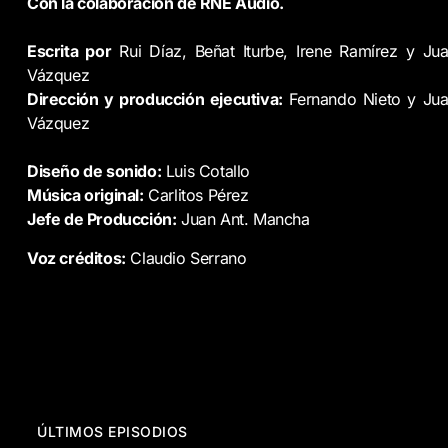
Con
la
colaboración
de
RNE
Audio.
Escrita
por
Rui
Díaz,
Beñat
Iturbe,
Irene
Ramírez
y
Ju
Vázquez
Dirección
y
producción
ejecutiva:
Fernando
Nieto
y
Ju
Vázquez
Diseño
de
sonido:
Luis
Cotallo
Música
original:
Carlitos
Pérez
Jefe
de
Producción:
Juan
Ant.
Mancha
Voz
créditos:
Claudio
Serrano
ÚLTIMOS EPISODIOS