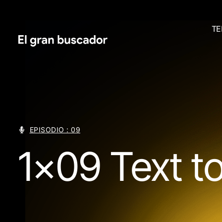
TE
EPISODIO : 09
1×09 Text to