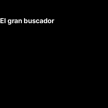
El
g
ra
n
b
u
s
ca
do
r