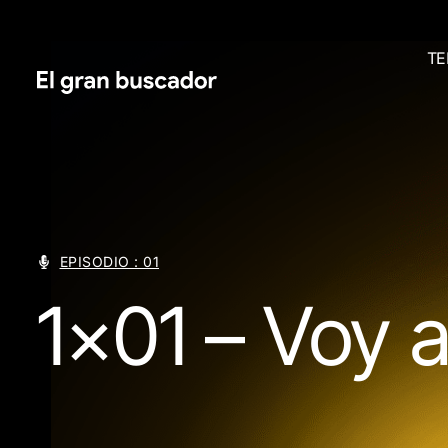
TE
EPISODIO : 01
1×01 – Voy a