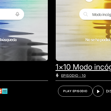
1×10 Modo incóg
EPISODIO : 10
DI
PLAY EPISODIO