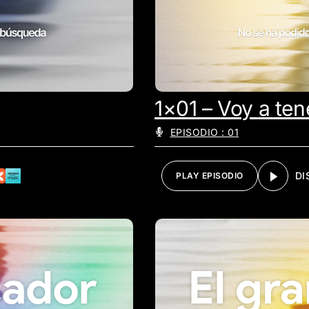
1×01 – Voy a ten
EPISODIO : 01
DI
PLAY EPISODIO