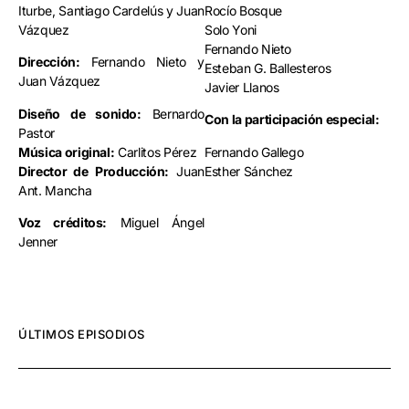
Iturbe, Santiago Cardelús y Juan
Rocío Bosque
Vázquez
Solo Yoni
Fernando Nieto
Dirección:
Fernando Nieto y
Esteban G. Ballesteros
Juan Vázquez
Javier Llanos
Diseño de sonido:
Bernardo
Con la participación especial:
Pastor
Música original:
Carlitos Pérez
Fernando Gallego
Director de Producción:
Juan
Esther Sánchez
Ant. Mancha
Voz créditos:
Miguel Ángel
Jenner
ÚLTIMOS EPISODIOS