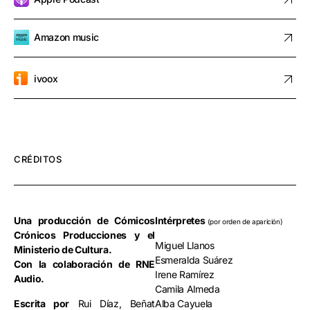
Amazon music
ivoox
CRÉDITOS
Una
producción
de
Cómicos
Intérpretes
(por orden de aparición)
Crónicos
Producciones
y
el
Miguel Llanos
Ministerio
de
Cultura.
Esmeralda Suárez
Con
la
colaboración
de
RNE
Irene Ramírez
Audio.
Camila Almeda
Escrita por
Rui Díaz, Beñat
Alba Cayuela